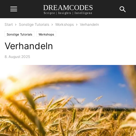
DREAMCODES
Scripte | Insights | Intelligenz
Start
Sonstige Tutorials
Workshops
Verhandeln
Sonstige Tutorials
Workshops
Verhandeln
8. August 2025