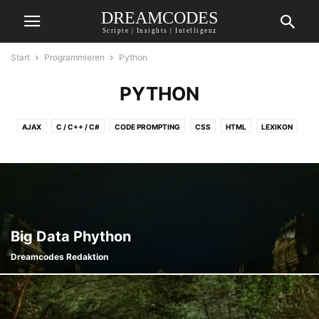
DREAMCODES
Scripte | Insights | Intelligenz
Start
Programmieren
Python
PYTHON
AJAX
C / C++ / C#
CODE PROMPTING
CSS
HTML
LEXIKON
PHP
PYTHON
REFERATE
SQL
VISUAL BASIC
Big Data Phython
Dreamcodes Redaktion