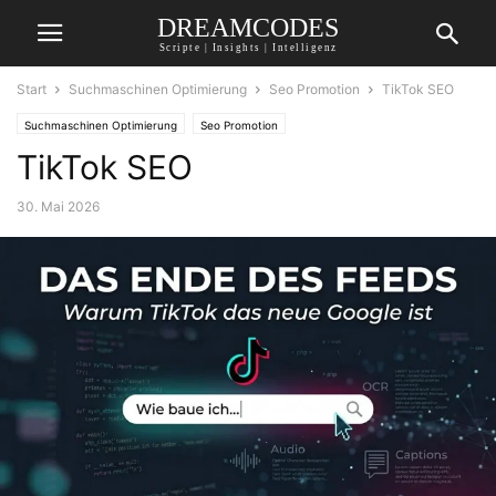
DREAMCODES
Scripte | Insights | Intelligenz
Start
Suchmaschinen Optimierung
Seo Promotion
TikTok SEO
Suchmaschinen Optimierung
Seo Promotion
TikTok SEO
30. Mai 2026