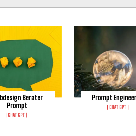
bdesign Berater
Prompt Enginee
Prompt
CHAT GPT
CHAT GPT
KOSTENLOS FREISCHALTEN
Ich habe die
Datenschutzerklärung
gelesen