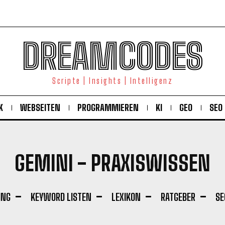
DREAMCODES
Scripte | Insights | Intelligenz
K
WEBSEITEN
PROGRAMMIEREN
KI
GEO
SEO
GEMINI
- PRAXISWISSEN
ING
KEYWORD LISTEN
LEXIKON
RATGEBER
SE