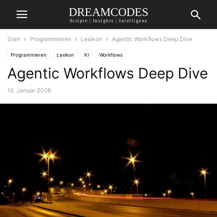
DREAMCODES
Scripte | Insights | Intelligenz
Start
Programmieren
Lexikon
Agentic Workflows Deep Dive
Programmieren
Lexikon
KI
Workflows
Agentic Workflows Deep Dive
16. Januar 2026