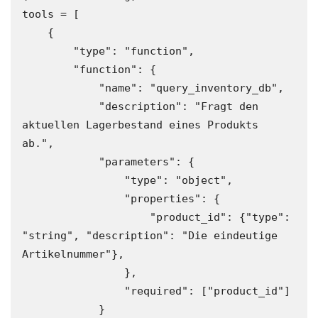
tools = [

    {

        "type": "function",

        "function": {

            "name": "query_inventory_db",

            "description": "Fragt den 
aktuellen Lagerbestand eines Produkts 
ab.",

            "parameters": {

                "type": "object",

                "properties": {

                    "product_id": {"type": 
"string", "description": "Die eindeutige 
Artikelnummer"},

                },

                "required": ["product_id"]

            }
