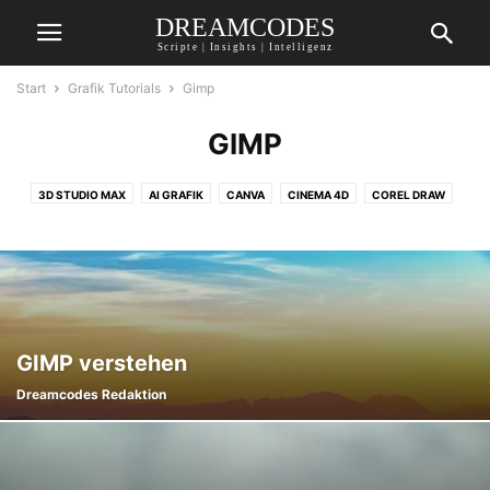
DREAMCODES
Scripte | Insights | Intelligenz
Start
Grafik Tutorials
Gimp
GIMP
3D STUDIO MAX
AI GRAFIK
CANVA
CINEMA 4D
COREL DRAW
CORPORATE DESIGN
GIMP
MAYA
PAINT SHOP PRO
PAINT.NET
PHOTOSHOP
PROMPT SAMMLUNG
GIMP verstehen
Dreamcodes Redaktion