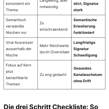
Langweilig, aber
konsistent ein
sitzt, Signatur
notwendig
Thema
stark
Semantisch
Semantische
Zu
verwandte
Erweiterung
einschraenkend
Nischen nur
funktioniert
Viral Ausreisser
Langfristige
Mehr Reichweite
ausserhalb der
Signatur
durch Diversitaet
Nische
Schaedigung
Fokus auf Kern
Gesundes
plus
Zu eng gedacht
Kanalwachstum
benachbarte
ohne Drift
Themen
Die drei Schritt Checkliste: So