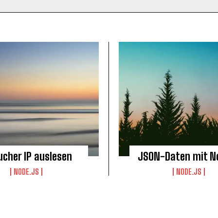
ucher IP auslesen
JSON-Daten mit N
NODE.JS
NODE.JS
KOSTENLOS FREISCHALTEN
Ich habe die
Datenschutzerklärung
gelesen