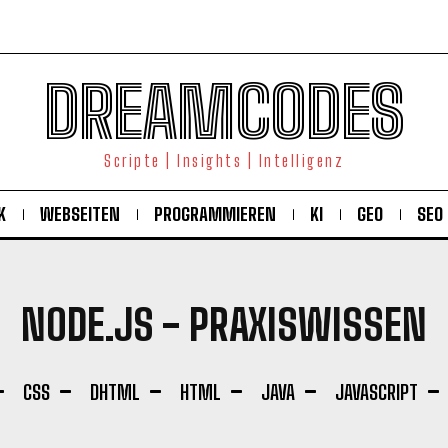
DREAMCODES
Scripte | Insights | Intelligenz
K
WEBSEITEN
PROGRAMMIEREN
KI
GEO
SEO
NODE.JS
- PRAXISWISSEN
CSS
DHTML
HTML
JAVA
JAVASCRIPT