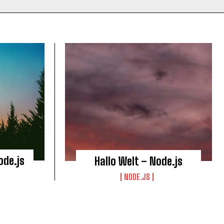
ode.js
Hallo Welt – Node.js
NODE.JS