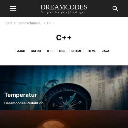
DREAMCODES
Scripte | Insights | Intelligenz
Start
Codeschnipsel
C++
C++
AJAX
BATCH
C++
CSS
DHTML
HTML
JAVA
JAVASCRIPT
MIRC
NODE.JS
PERL
PHP
PYTHON
SSI
VISUAL BASIC
Temperatur
Dreamcodes Redaktion