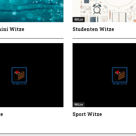
Witze
ini Witze
Studenten Witze
Witze
ze
Sport Witze