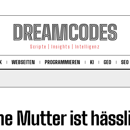
DREAMCODES
Scripte | Insights | Intelligenz
K
WEBSEITEN
PROGRAMMIEREN
KI
GEO
SEO
ne Mutter ist hässl