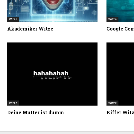
Witze
Witze
Akademiker Witze
Google Gem
Witze
Witze
Deine Mutter ist dumm
Kiffer Wit