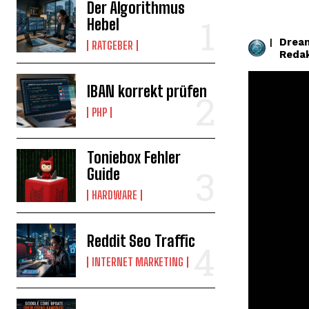
Der Algorithmus
Hebel
Drea
|
RATGEBER
Reda
IBAN korrekt prüfen
PHP
Toniebox Fehler
Guide
HARDWARE
Reddit Seo Traffic
INTERNET MARKETING