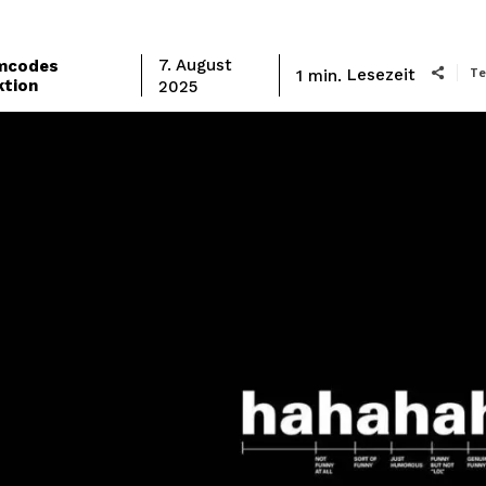
mcodes
7. August
Te
Lesezeit
1
min.
ktion
2025