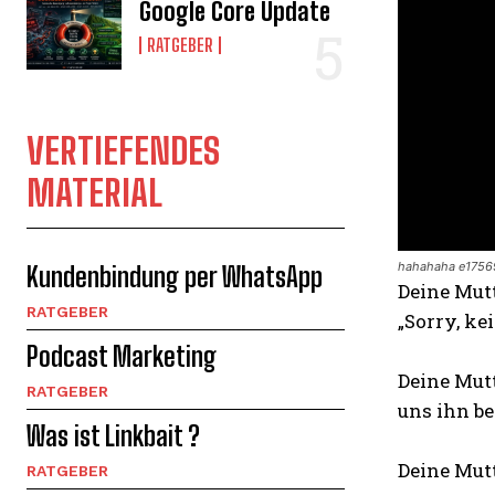
Google Core Update
RATGEBER
VERTIEFENDES
MATERIAL
hahahaha e175
Kundenbindung per WhatsApp
Deine Mut
RATGEBER
„Sorry, kei
Podcast Marketing
Deine Mutt
RATGEBER
uns ihn be
Was ist Linkbait ?
Deine Mutt
RATGEBER