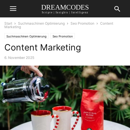
DREAMCODES
Scripte | Insights | Intelligenz
Start
Suchmaschinen Optimierung
Seo Promotion
Content
Marketing
Suchmaschinen Optimierung
Seo Promotion
Content Marketing
6. November 2025