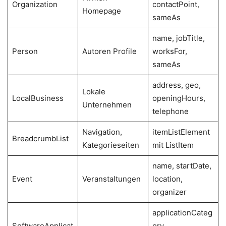
Organization
contactPoint,
Homepage
sameAs
name, jobTitle,
Person
Autoren Profile
worksFor,
sameAs
address, geo,
Lokale
LocalBusiness
openingHours,
Unternehmen
telephone
Navigation,
itemListElement
BreadcrumbList
Kategorieseiten
mit ListItem
name, startDate,
Event
Veranstaltungen
location,
organizer
applicationCateg
SoftwareApplicat
ory,