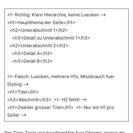
<!– Richtig: Klare Hierarchie, keine Luecken –>
<h1>Hauptthema der Seite</h1>
<h2>Unterabschnitt 1</h2>
<h3>Detail zu Unterabschnitt 1</h3>
<h2>Unterabschnitt 2</h2>
<h3>Detail A</h3>
<h3>Detail B</h3>
<!– Falsch: Luecken, mehrere H1s, Missbrauch fuer
Styling –>
<h1>Titel</h1>
<h3>Abschnitt</h3> <!– H2 fehlt! –>
<h1>Zweiter grosser Titel</h1> <!– Nur ein H1 pro
Seite! –>
Pro Tipp: Tools wie headingsMap fuer Chrome zeigen dir