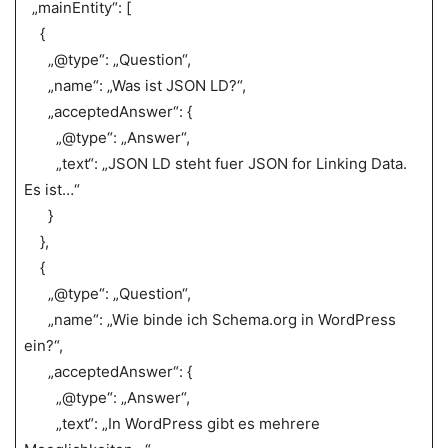
„mainEntity“: [
{
„@type“: „Question“,
„name“: „Was ist JSON LD?“,
„acceptedAnswer“: {
„@type“: „Answer“,
„text“: „JSON LD steht fuer JSON for Linking Data.
Es ist…“
}
},
{
„@type“: „Question“,
„name“: „Wie binde ich Schema.org in WordPress
ein?“,
„acceptedAnswer“: {
„@type“: „Answer“,
„text“: „In WordPress gibt es mehrere