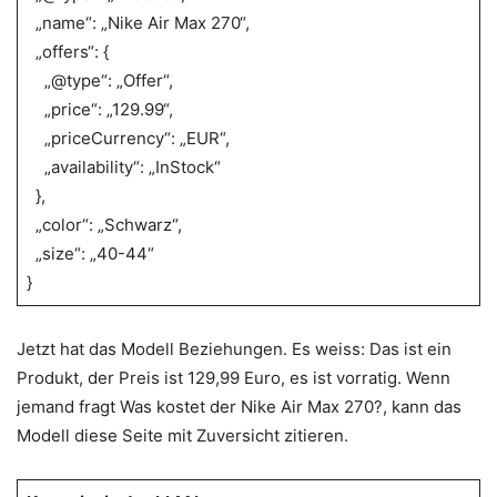
„name“: „Nike Air Max 270“,
„offers“: {
„@type“: „Offer“,
„price“: „129.99“,
„priceCurrency“: „EUR“,
„availability“: „InStock“
},
„color“: „Schwarz“,
„size“: „40-44“
}
Jetzt hat das Modell Beziehungen. Es weiss: Das ist ein
Produkt, der Preis ist 129,99 Euro, es ist vorratig. Wenn
jemand fragt Was kostet der Nike Air Max 270?, kann das
Modell diese Seite mit Zuversicht zitieren.