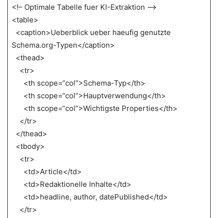
<!– Optimale Tabelle fuer KI-Extraktion –>
<table>
<caption>Ueberblick ueber haeufig genutzte
Schema.org-Typen</caption>
<thead>
<tr>
<th scope=“col“>Schema-Typ</th>
<th scope=“col“>Hauptverwendung</th>
<th scope=“col“>Wichtigste Properties</th>
</tr>
</thead>
<tbody>
<tr>
<td>Article</td>
<td>Redaktionelle Inhalte</td>
<td>headline, author, datePublished</td>
</tr>