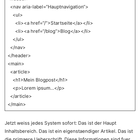
<nav aria-label=“Hauptnavigation“>
<ul>
<li><a href=“/“>Startseite</a></li>
<li><a href=“/blog“>Blog</a></li>
</ul>
</nav>
</header>
<main>
<article>
<h1>Mein Blogpost</h1>
<p>Lorem ipsum…</p>
</article>
</main>
Jetzt weiss jedes System sofort: Das ist der Haupt
Inhaltsbereich. Das ist ein eigenstaendiger Artikel. Das ist
die primaere Ueberschrift. Diese Informationen sind fuer