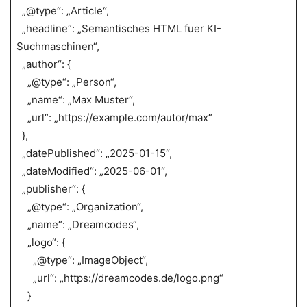
„@type“: „Article“,
„headline“: „Semantisches HTML fuer KI-
Suchmaschinen“,
„author“: {
„@type“: „Person“,
„name“: „Max Muster“,
„url“: „https://example.com/autor/max“
},
„datePublished“: „2025-01-15“,
„dateModified“: „2025-06-01“,
„publisher“: {
„@type“: „Organization“,
„name“: „Dreamcodes“,
„logo“: {
„@type“: „ImageObject“,
„url“: „https://dreamcodes.de/logo.png“
}