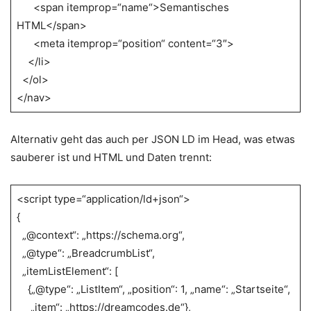
<span itemprop=“name“>Semantisches
HTML</span>
<meta itemprop=“position“ content=“3″>
</li>
</ol>
</nav>
Alternativ geht das auch per JSON LD im Head, was etwas
sauberer ist und HTML und Daten trennt:
<script type=“application/ld+json“>
{
„@context“: „https://schema.org“,
„@type“: „BreadcrumbList“,
„itemListElement“: [
{„@type“: „ListItem“, „position“: 1, „name“: „Startseite“,
„item“: „https://dreamcodes.de“},