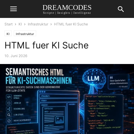
DREAMCODES
Scripte | Insights | Intelligenz
Start
KI
Infrastruktur
HTML fuer KI Suche
KI
Infrastruktur
HTML fuer KI Suche
10. Juni 2026