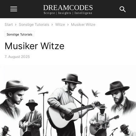
DREAMCODES
Scripte | Insights | Intelligenz
Start
Sonstige Tutorials
Witze
Musiker Witze
Sonstige Tutorials
Musiker Witze
7. August 2025