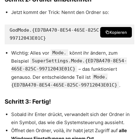
Jetzt kommt der Trick: Nennt den Ordner so:
GodMode.{ED7BA470-8E54-465E-825C-
Kopieren
99712043E01C}
Wichtig: Alles vor
Mode.
könnt ihr ändern, zum
Beispiel
SuperSettings.Mode.{ED7BA470-8E54-
465E-825C-99712043E01C}
– das funktioniert
genauso. Der entscheidende Teil ist
Mode.
{ED7BA470-8E54-465E-825C-99712043E01C}
.
Schritt 3: Fertig!
Sobald ihr Enter drückt, verwandelt sich der Ordner in
ein Symbol, das wie die Systemsteuerung aussieht.
Öffnet den Ordner, voilà, ihr habt jetzt Zugriff auf
alle
Windows Einstellungen an einem Ort
.