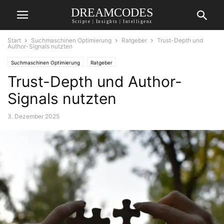
DREAMCODES
Scripte | Insights | Intelligenz
Start
Suchmaschinen Optimierung
Ratgeber
Trust-Depth und
Author-Signals nutzten
Suchmaschinen Optimierung
Ratgeber
Trust-Depth und Author-
Signals nutzten
3. Dezember 2025