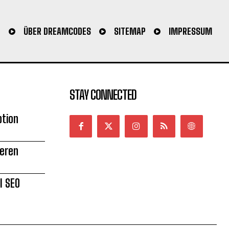
N
ÜBER DREAMCODES
SITEMAP
IMPRESSUM
STAY CONNECTED
ption
ieren
l SEO