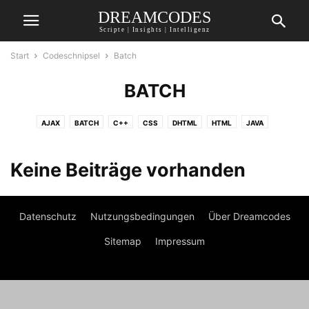
DREAMCODES
Scripte | Insights | Intelligenz
Start
Codeschnipsel
Batch
BATCH
AJAX
BATCH
C++
CSS
DHTML
HTML
JAVA
JAVASCRIPT
MIRC
NODE.JS
PERL
PHP
PYTHON
SSI
VISUAL BASIC
Keine Beiträge vorhanden
Datenschutz
Nutzungsbedingungen
Über Dreamcodes
Sitemap
Impressum