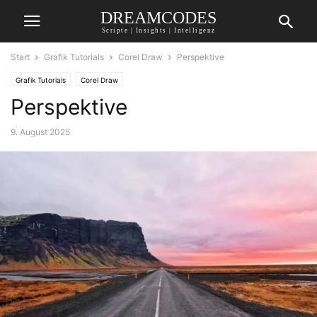
DREAMCODES
Scripte | Insights | Intelligenz
Start
Grafik Tutorials
Corel Draw
Perspektive
Grafik Tutorials
Corel Draw
Perspektive
9. August 2025