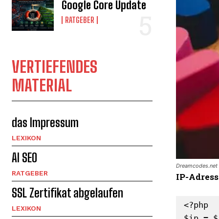
Google Core Update
RATGEBER
VERTIEFENDES
MATERIAL
das Impressum
LEXIKON
AI SEO
Dreamcodes.net 
RATGEBER
IP-Adress
SSL Zertifikat abgelaufen
<?php

LEXIKON
$ip = $