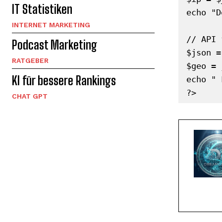
IT Statistiken
echo "D
INTERNET MARKETING
// API 
Podcast Marketing
$json =
RATGEBER
$geo = 
KI für bessere Rankings
echo " 
?>
CHAT GPT