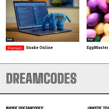
PHP
PHP
Snake Online
EggMaster 
DREAMCODES