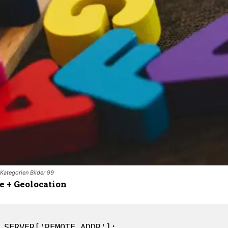
Kategorien Bilder 99
e + Geolocation
KOSTENLOS FREISCHALTEN
Ich habe die
Datenschutzerklärung
gelesen
_SERVER['REMOTE_ADDR'];
