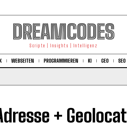
DREAMCODES
Scripte | Insights | Intelligenz
K
WEBSEITEN
PROGRAMMIEREN
KI
GEO
SEO
Adresse + Geolocat