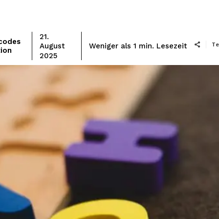
21.
codes
Te
Lesezeit
Weniger als 1
min.
August
ion
2025