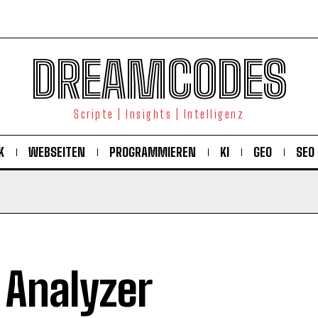
DREAMCODES
Scripte | Insights | Intelligenz
K
WEBSEITEN
PROGRAMMIEREN
KI
GEO
SEO
 Analyzer