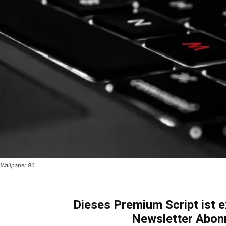
Wallpaper 96
KOSTENLOS FREISCHALTEN
Dieses Premium Script ist e
Newsletter Abon
Ich habe die
Datenschutzerklärung
gelesen