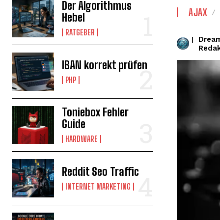
Der Algorithmus
AJAX
Hebel
RATGEBER
Drea
|
Redak
IBAN korrekt prüfen
PHP
Toniebox Fehler
Guide
HARDWARE
Reddit Seo Traffic
INTERNET MARKETING