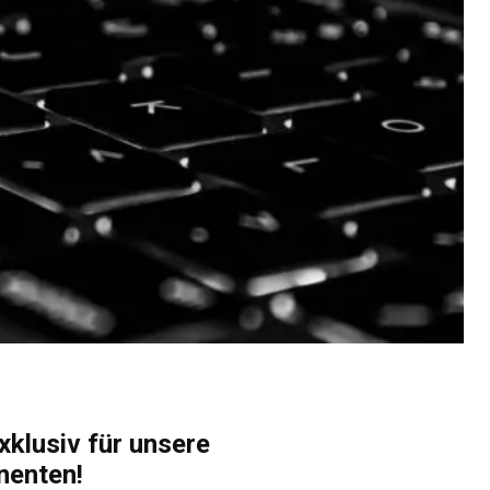
xklusiv für unsere
nenten!