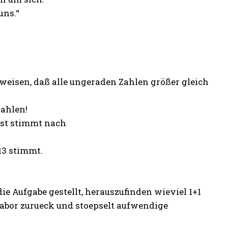
uns.“
weisen, daß alle ungeraden Zahlen größer gleich
zahlen!
Rest stimmt nach
 13 stimmt.
 Aufgabe gestellt, herauszufinden wieviel 1+1
n Labor zurueck und stoepselt aufwendige