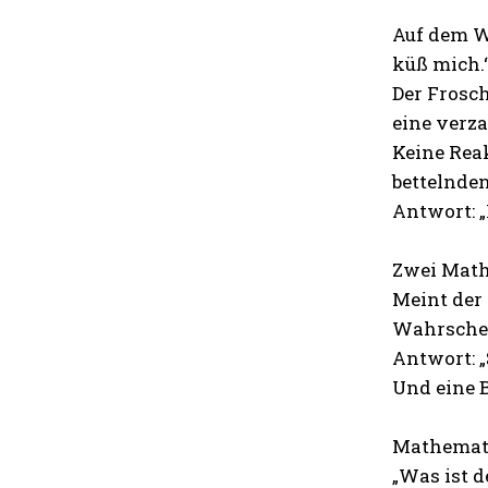
Auf dem We
küß mich.
Der Frosch
eine verza
Keine Reak
bettelnden
Antwort: „
Zwei Math
Meint der 
Wahrschein
Antwort: „
Und eine 
Mathemati
„Was ist 