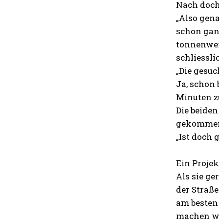
Nach doch
„Also gena
schon ganz
tonnenwei
schliessli
„Die gesuch
Ja, schon 
Minuten zu
Die beiden
gekommen 
„Ist doch 
Ein Proje
Als sie g
der Straße
am besten
machen wi