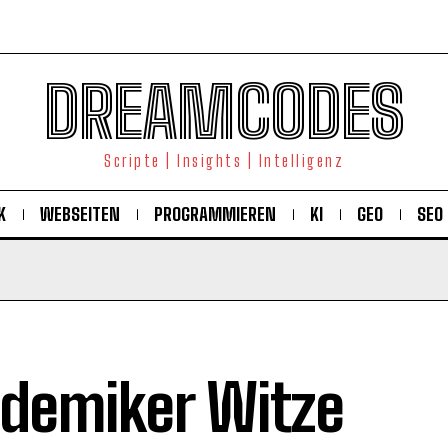
DREAMCODES
Scripte | Insights | Intelligenz
K
WEBSEITEN
PROGRAMMIEREN
KI
GEO
SEO
demiker Witze