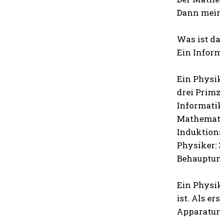
Dann meint
Was ist d
Ein Infor
Ein Physik
drei Primz
Informatik
Mathematik
Induktion
Physiker: 
Behauptung
Ein Physik
ist. Als e
Apparatu