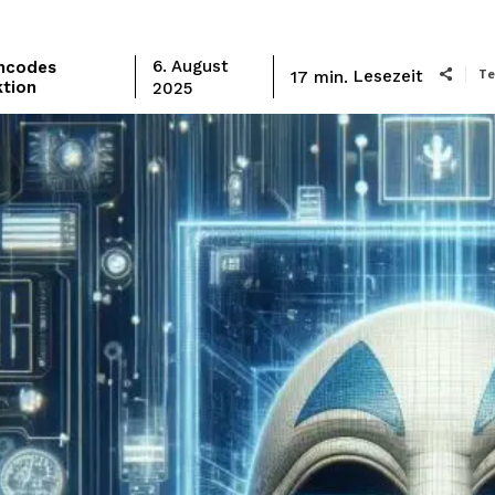
mcodes
6. August
Te
Lesezeit
17
min.
tion
2025