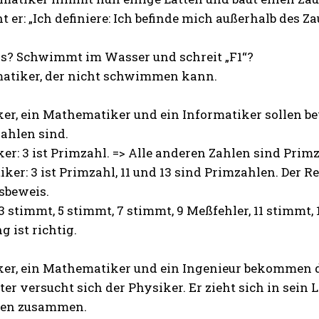
 er: „Ich definiere: Ich befinde mich außerhalb des Za
as? Schwimmt im Wasser und schreit „F1“?
matiker, der nicht schwimmen kann.
er, ein Mathematiker und ein Informatiker sollen be
ahlen sind.
KOSTENLOS FREISCHALTEN
er: 3 ist Primzahl. => Alle anderen Zahlen sind Prim
er: 3 ist Primzahl, 11 und 13 sind Primzahlen. Der 
Ich habe die
Datenschutzerklärung
gelesen
sbeweis.
3 stimmt, 5 stimmt, 7 stimmt, 9 Meßfehler, 11 stimmt,
 ist richtig.
er, ein Mathematiker und ein Ingenieur bekommen die
rster versucht sich der Physiker. Er zieht sich in sei
ren zusammen.