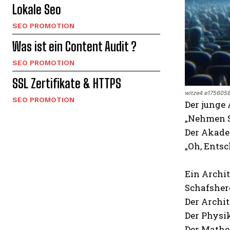
Lokale Seo
SEO PROMOTION
Was ist ein Content Audit ?
SEO PROMOTION
SSL Zertifikate & HTTPS
witze4 e175605
SEO PROMOTION
Der junge 
„Nehmen S
Der Akade
„Oh, Entsc
Ein Archi
Schafsher
Der Archit
Der Physik
Der Mathe