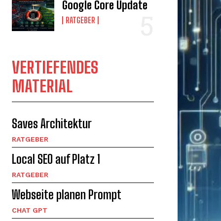
Google Core Update
RATGEBER
VERTIEFENDES
MATERIAL
Saves Architektur
RATGEBER
Local SEO auf Platz 1
RATGEBER
Webseite planen Prompt
CHAT GPT