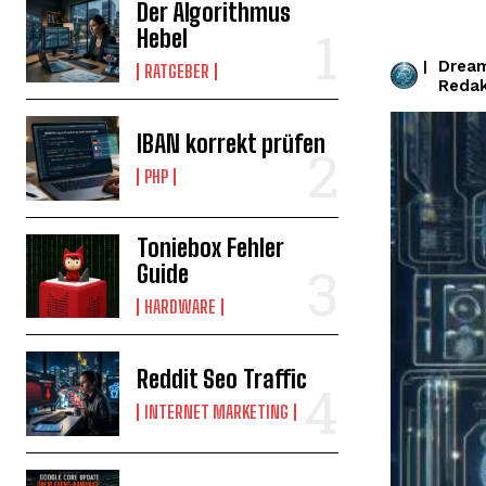
Der Algorithmus
Hebel
Drea
|
RATGEBER
Redak
IBAN korrekt prüfen
PHP
Toniebox Fehler
Guide
HARDWARE
Reddit Seo Traffic
INTERNET MARKETING