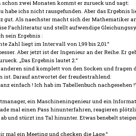
 schon zwei Monaten kommt er zurueck und sagt:
u habe ichs nicht rausgefunden. Aber das Ergebnis lieg
 gut. Als naechster macht sich der Mathematiker an 
se Fachliteratur und stellt aufwendige Gleichungss
ch sein Ergebnis :
te Zahl liegt im Intervall von 1,99 bis 2,01.“
besser. Aber jetzt ist der Ingenieur an der Reihe. E
rueck. „Das Ergebnis lautet 2.“
 anderen sind komplett von den Socken und fragen de
ist. Darauf antwortet der freudestrahlend:
ganz einfach ! Ich hab im Tabellenbuch nachgesehen !
ktmanager, ein Maschineningenieur und ein Informat
erade mal einen Pass hinunterfahren, reagieren plöt
 ab und stürzt ins Tal hinunter. Etwas benebelt steige
r mal ein Meeting und checken die Lage.“