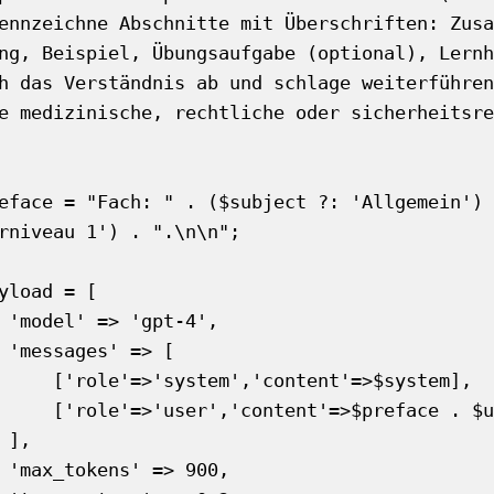
ennzeichne Abschnitte mit Überschriften: Zusa
ng, Beispiel, Übungsaufgabe (optional), Lernh
h das Verständnis ab und schlage weiterführen
e medizinische, rechtliche oder sicherheitsre
rniveau 1') . ".\n\n";

',

 [

'content'=>$system],

>$preface . $userMessage]

,

0,
