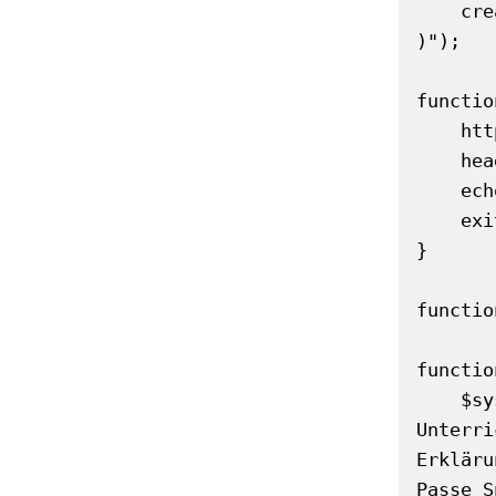
    created_at INTEGER

)");

functio
    http_response_code($code);

    header('Content-Type: application/json; charset=utf-8');

    echo json_encode($data, JSON_UNESCAPED_UNICODE);

    exit;

}

functio
functio
    $system = "Du bist ein geduldiger und erfahrener Nachhilfelehrer mit jahrzehntelanger 
Unterri
Erkläru
Passe S