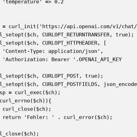
.2

on',

_KEY

);

ch);
