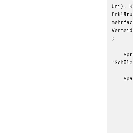
Uni). K
Erkläru
mehrfac
Vermeid
;

    $preface = "Fach: " . ($subject ?: 'Allgemein') . ". Niveau: " . ($level ?: 
'Schüle
    $payload = [

        'model' => 'gpt-4
        'messages' =>
            ['role'=>'system',
            ['role'=>'user','content'=
        ]
        'max_tokens' => 90