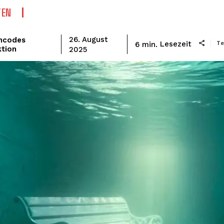
TEN
mcodes
26. August
Te
Lesezeit
6
min.
tion
2025