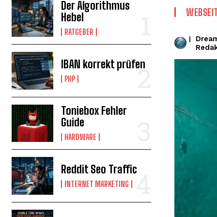
Der Algorithmus
WEBSEI
Hebel
RATGEBER
Drea
|
Redak
IBAN korrekt prüfen
PHP
Toniebox Fehler
Guide
HARDWARE
Reddit Seo Traffic
INTERNET MARKETING