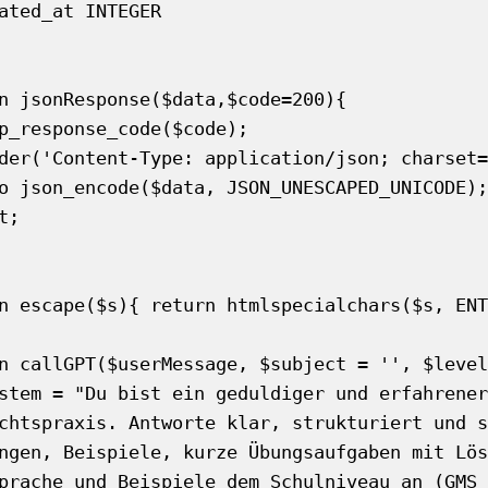
n jsonResponse($data,$code=200){

n escape($s){ return htmlspecialchars($s, ENT
n callGPT($userMessage, $subject = '', $level
chtspraxis. Antworte klar, strukturiert und s
ngen, Beispiele, kurze Übungsaufgaben mit Lös
prache und Beispiele dem Schulniveau an (GMS 