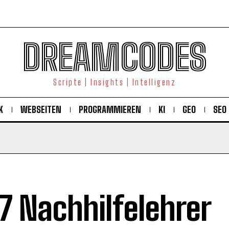
DREAMCODES
Scripte | Insights | Intelligenz
K
WEBSEITEN
PROGRAMMIEREN
KI
GEO
SEO
7 Nachhilfelehrer