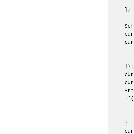
        'temperature' => 0
    ];

    $ch = curl_init('https://api.openai.com/v1/chat/completions');

    curl_setopt($ch, CURLOPT_RETURNTRANSFER, true);

    curl_setopt($ch, CURLOPT_HTTPHEADER, [

        'Content-Type: application/js
        'Authorization: Bearer '.OPENAI_API
    ]);

    curl_setopt($ch, CURLOPT_POST, true);

    curl_setopt($ch, CURLOPT_POSTFIELDS, json_encode($payload));

    $resp = curl_exec($ch);

    if(curl_errno($ch)){

        curl_close($ch
        return 'Fehler: ' . curl_error($
    }

    curl_close($ch);
