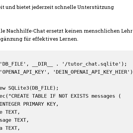
it und bietet jederzeit schnelle Unterstützung
lle Nachhilfe-Chat ersetzt keinen menschlichen Lehrer
rgänzung für effektives Lernen.
KOSTENLOS FREISCHALTEN
'DB_FILE', __DIR__ . '/tutor_chat.sqlite');

'OPENAI_API_KEY', 'DEIN_OPENAI_API_KEY_HIER')
Ich habe die
Datenschutzerklärung
gelesen
ew SQLite3(DB_FILE);

ec("CREATE TABLE IF NOT EXISTS messages (
