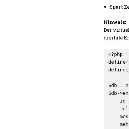
Spart Ze
Hinweis:
Der virtue
digitale E
<?php

define(
define(
$db = n
$db->ex
    id INTEGER PRIMARY KEY,

    role TEXT,

    message TEXT,

    meta TEXT,
