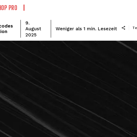
HOP PRO
9.
codes
Te
Lesezeit
Weniger als 1
min.
August
ion
2025