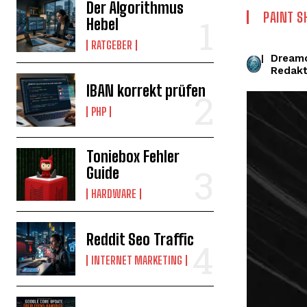
Der Algorithmus
PAINT S
Hebel
RATGEBER
Dream
|
Redakt
IBAN korrekt prüfen
PHP
Toniebox Fehler
Guide
HARDWARE
Reddit Seo Traffic
INTERNET MARKETING