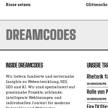
Risse setzen
Glitterschr
DREAMCODES
INSIDE DREAMCODES
UNSERE TR
Rhetorik f
Wir liefern fundierte und servernahe
Insights zu Webentwicklung, SEO,
WORKSHOPS
GEO und KI. Wir sind spezialisiert auf
Rolle von 
praxisnahe Projekte, schlanke,
intelligente Weblösungen und
WORKSHOPS
individuellen Content für moderne
Fire TV Sti
Entwickler und Webmaster.