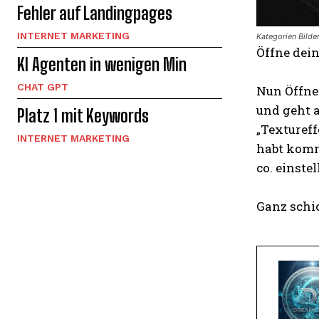
Fehler auf Landingpages
INTERNET MARKETING
Kategorien Bild
Öffne dein
KI Agenten in wenigen Min
CHAT GPT
Nun Öffnet
und geht a
Platz 1 mit Keywords
„Texturef
INTERNET MARKETING
habt komm
co. einstel
Ganz schic