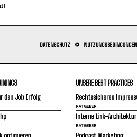
ift
DATENSCHUTZ
NUTZUNGSBEDINGUNGE
AININGS
UNSERE BEST PRACTICES
ür den Job Erfolg
Rechtssicheres Impres
RATGEBER
Php
Interne Link-Architektur
RATGEBER
ck optimieren
Podcast Marketing