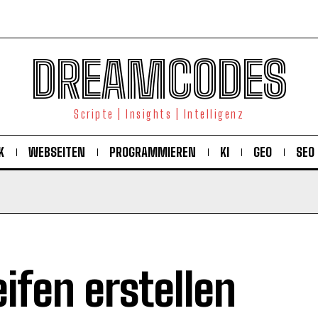
DREAMCODES
Scripte | Insights | Intelligenz
K
WEBSEITEN
PROGRAMMIEREN
KI
GEO
SEO
eifen erstellen