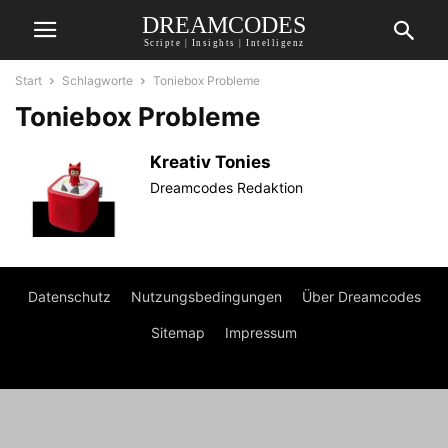
DREAMCODES
Scripte | Insights | Intelligenz
Start
Schlagworte
Toniebox Probleme
Toniebox Probleme
Kreativ Tonies
Dreamcodes Redaktion
Datenschutz
Nutzungsbedingungen
Über Dreamcodes
Sitemap
Impressum