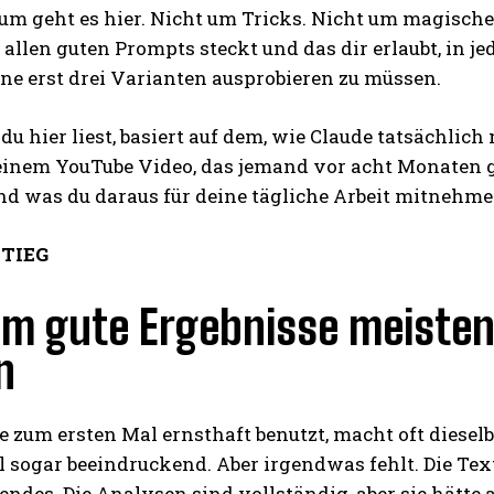
um geht es hier. Nicht um Tricks. Nicht um magisch
 allen guten Prompts steckt und das dir erlaubt, in j
hne erst drei Varianten ausprobieren zu müssen.
 du hier liest, basiert auf dem, wie Claude tatsächli
 einem YouTube Video, das jemand vor acht Monaten g
und was du daraus für deine tägliche Arbeit mitnehm
STIEG
 gute Ergebnisse meistens 
n
 zum ersten Mal ernsthaft benutzt, macht oft dieselb
ogar beeindruckend. Aber irgendwas fehlt. Die Texte
ndes. Die Analysen sind vollständig, aber sie hätte