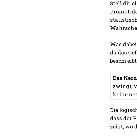
Stell dir 
Prompt, de
statistisc
Wahrschei
Was dabei 
du das Ge
beschreibt
Das Kern
zwingt, v
keine net
Die logisc
dass der P
zeigt, wo d