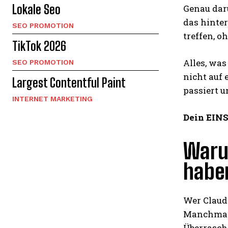
Lokale Seo
Genau dar
das hinter
SEO PROMOTION
treffen, o
TikTok 2026
Alles, was
SEO PROMOTION
nicht auf
Largest Contentful Paint
passiert 
INTERNET MARKETING
Dein EIN
Warum
habe
Wer Claude
Manchmal s
Überrasche