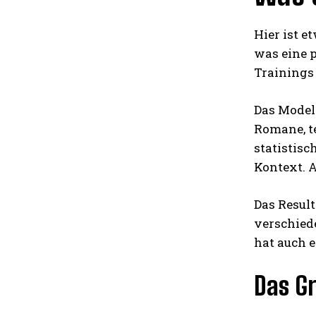
Hier ist e
was eine p
Trainings 
Das Model
Romane, t
statistis
Kontext. A
Das Result
verschied
hat auch e
Das G