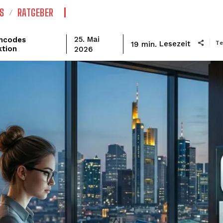
S
RATGEBER
mcodes
25. Mai
Te
Lesezeit
19
min.
ktion
2026