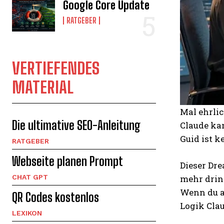
Google Core Update
RATGEBER
VERTIEFENDES
MATERIAL
Mal ehrlic
Die ultimative SEO-Anleitung
Claude kan
Guid ist k
RATGEBER
Webseite planen Prompt
Dieser Dre
mehr drin
CHAT GPT
Wenn du a
QR Codes kostenlos
Logik Clau
LEXIKON