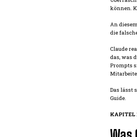
können. Ku
An diesem 
die falsch
Claude rea
das, was d
Prompts s
Mitarbeite
Das lässt
Guide.
KAPITEL 
Was C