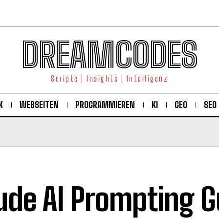
DREAMCODES
Scripte | Insights | Intelligenz
K
WEBSEITEN
PROGRAMMIEREN
KI
GEO
SEO
ude AI Prompting G