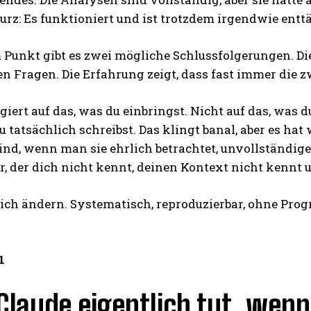
rz: Es funktioniert und ist trotzdem irgendwie entt
Punkt gibt es zwei mögliche Schlussfolgerungen. Die ers
en Fragen. Die Erfahrung zeigt, dass fast immer die 
giert auf das, was du einbringst. Nicht auf das, was 
u tatsächlich schreibst. Das klingt banal, aber es h
KOSTENLOS FREISCHALTEN
ind, wenn man sie ehrlich betrachtet, unvollständig
r, der dich nicht kennt, deinen Kontext nicht kennt
Ich habe die
Datenschutzerklärung
gelesen
 sich ändern. Systematisch, reproduzierbar, ohne Pr
1
laude eigentlich tut, wenn