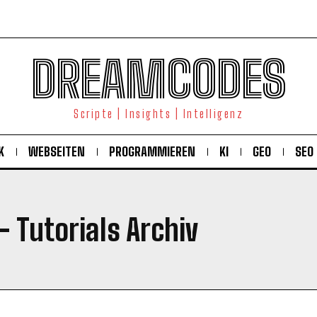
DREAMCODES
Scripte | Insights | Intelligenz
K
WEBSEITEN
PROGRAMMIEREN
KI
GEO
SEO
- Tutorials Archiv
KOSTENLOS FREISCHALTEN
Ich habe die
Datenschutzerklärung
gelesen