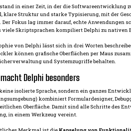
stand in einer Zeit, in der die Softwareentwicklung 
l, klare Struktur und starke Typisierung, mit der G
. Der Fokus lag immer darauf, echte Anwendungen sch
s viele Skriptsprachen kompiliert Delphi zu nativen
ophie von Delphi lässt sich in drei Worten beschreib
kler können grafische Oberflächen per Maus zusamme
eicherverwaltung und Systemzugriffe behalten.
 macht Delphi besonders
 keine isolierte Sprache, sondern ein ganzes Entwick
ngsumgebung) kombiniert Formulardesigner, Debugger
eitlichen Oberfläche. Damit sind alle Schritte des E
ng, in einem Werkzeug vereint.
tliches Merkmal ist die
Kapselung von Funktionali