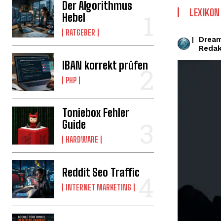
Der Algorithmus
LEXIKON
Hebel
RATGEBER
Drea
|
Redak
IBAN korrekt prüfen
PHP
Toniebox Fehler
Guide
HARDWARE
Reddit Seo Traffic
INTERNET MARKETING