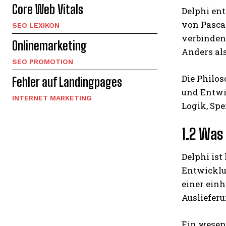
Core Web Vitals
Delphi ent
von Pasca
SEO LEXIKON
verbinden
Onlinemarketing
Anders al
SEO PROMOTION
Die Philos
Fehler auf Landingpages
und Entwic
INTERNET MARKETING
Logik, Sp
1.2 Was
Delphi ist
Entwicklu
einer einh
Auslieferu
Ein wesen