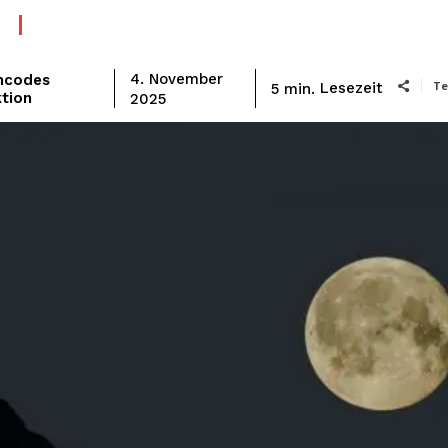
mcodes
4. November
Te
Lesezeit
5
min.
tion
2025