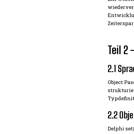
wiederverw
Entwicklu
Zeiterspar
Teil 2
2.1 Spr
Object Pas
strukturie
Typdefinit
2.2 Obj
Delphi set