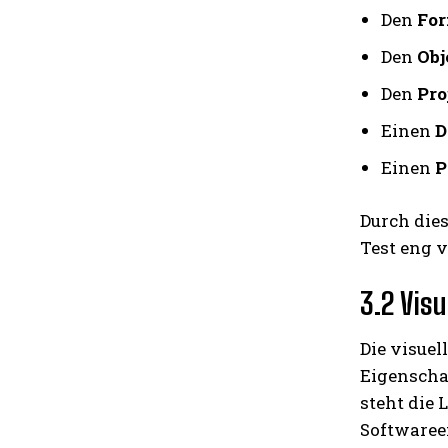
Den
For
Den
Obj
Den
Pro
Einen
D
Einen
P
Durch die
Test eng 
3.2 Vis
Die visuel
Eigenschaf
steht die 
Softwaree