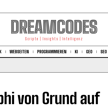
DREAMCODES
Scripte | Insights | Intelligenz
K
WEBSEITEN
PROGRAMMIEREN
KI
GEO
SEO
phi von Grund auf