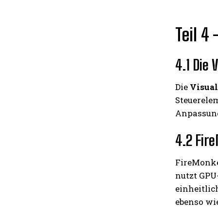
Teil 
4.1 Die 
Die
Visual
Steuerele
Anpassung
4.2 Fir
FireMonke
nutzt GPU
einheitlic
ebenso wi