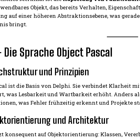
endbares Objekt, das bereits Verhalten, Eigenschaft
ng auf einer höheren Abstraktionsebene, was ger
nis bringt.
 – Die Sprache Object Pascal
KOSTENLOS FREISCHALTEN
achstruktur und Prinzipien
Ich habe die
Datenschutzerklärung
gelesen
cal ist die Basis von Delphi. Sie verbindet Klarheit 
rt, was Lesbarkeit und Wartbarkeit erhöht. Anders 
ionen, was Fehler frühzeitig erkennt und Projekte st
ektorientierung und Architektur
zt konsequent auf Objektorientierung: Klassen, Vere