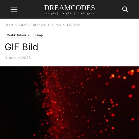
DREAMCODES
Scripte | Insights | Intelligenz
Start
Grafik Tutorials
Gimp
GIF Bild
Grafik Tutorials
Gimp
GIF Bild
9. August 2025