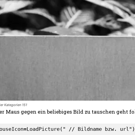
KOSTENLOS FREISCHALTEN
Ich habe die
Datenschutzerklärung
gelesen
er Kategorien 151
er Maus gegen ein beliebiges Bild zu tauschen geht 
ouseIcon=LoadPicture(" // Bildname bzw. url")