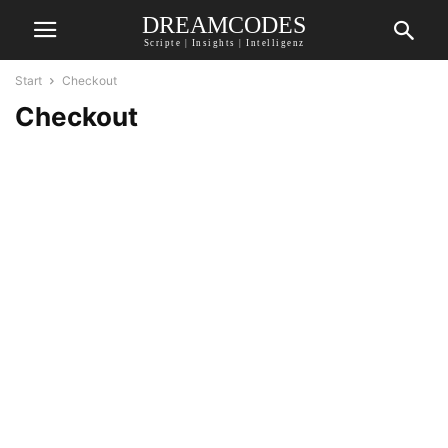
DREAMCODES
Scripte | Insights | Intelligenz
Start
Checkout
Checkout