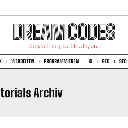
DREAMCODES
Scripte | Insights | Intelligenz
K
WEBSEITEN
PROGRAMMIEREN
KI
GEO
SEO
torials Archiv
KOSTENLOS FREISCHALTEN
Ich habe die
Datenschutzerklärung
gelesen