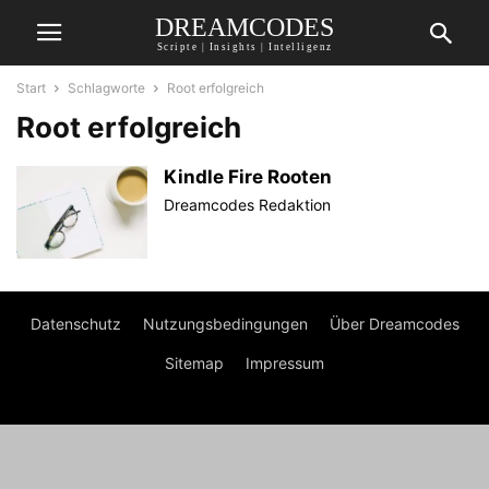
DREAMCODES
Scripte | Insights | Intelligenz
Start
Schlagworte
Root erfolgreich
Root erfolgreich
Kindle Fire Rooten
Dreamcodes Redaktion
Datenschutz
Nutzungsbedingungen
Über Dreamcodes
Sitemap
Impressum