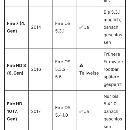
ert
Bis 5.3.1
möglich,
Fire 7 (4.
Fire OS
2014
✅ Ja
danach
Gen)
5.3.1
geschlos
sen
Frühere
Fire OS
Firmware
Fire HD 8
⚠️
2016
5.3.2 –
rootbar,
(6. Gen)
Teilweise
5.6
spätere
gesperrt
Nur bis
Fire HD
5.4.1.0,
Fire OS
10 (7.
2017
✅ Ja
danach
5.4.1.0
Gen)
geschlos
sen