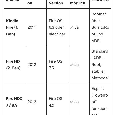
on
Version
möglich
Rootbar
Kindle
Fire OS
über
Fire (1.
2011
6.3 oder
✅ Ja
BurritoRo
Gen)
niedriger
ot und
ADB
Standard
-ADB-
Fire HD
Fire OS
2012
✅ Ja
Root,
(2. Gen)
7.5
stabile
Methode
Exploit
„Towelro
Fire HDX
Fire OS
2013
✅ Ja
ot“
7 / 8.9
4.x
funktioni