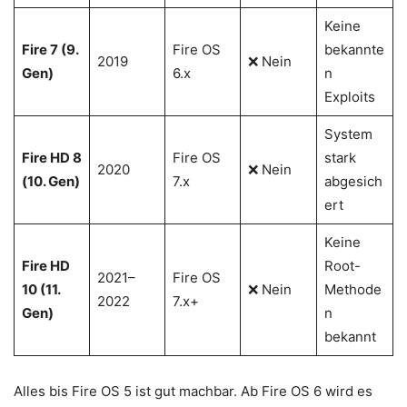
Keine
Fire 7 (9.
Fire OS
bekannte
2019
❌ Nein
Gen)
6.x
n
Exploits
System
Fire HD 8
Fire OS
stark
2020
❌ Nein
(10. Gen)
7.x
abgesich
ert
Keine
Fire HD
Root-
2021–
Fire OS
10 (11.
❌ Nein
Methode
2022
7.x+
Gen)
n
bekannt
Alles bis Fire OS 5 ist gut machbar. Ab Fire OS 6 wird es