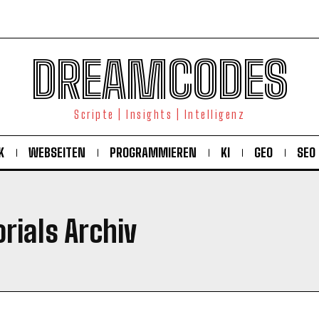
DREAMCODES
Scripte | Insights | Intelligenz
K
WEBSEITEN
PROGRAMMIEREN
KI
GEO
SEO
rials Archiv
KOSTENLOS FREISCHALTEN
Ich habe die
Datenschutzerklärung
gelesen