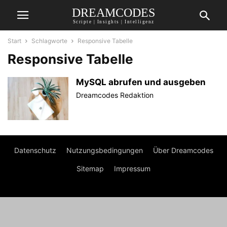
DREAMCODES
Scripte | Insights | Intelligenz
Start
Schlagworte
Responsive Tabelle
Responsive Tabelle
MySQL abrufen und ausgeben
Dreamcodes Redaktion
Datenschutz
Nutzungsbedingungen
Über Dreamcodes
Sitemap
Impressum