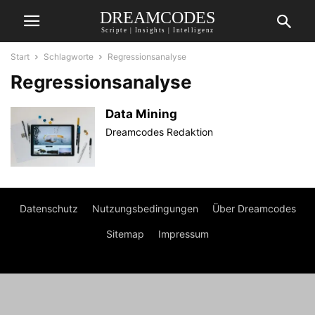
DREAMCODES
Scripte | Insights | Intelligenz
Start
Schlagworte
Regressionsanalyse
Regressionsanalyse
Data Mining
Dreamcodes Redaktion
Datenschutz
Nutzungsbedingungen
Über Dreamcodes
Sitemap
Impressum