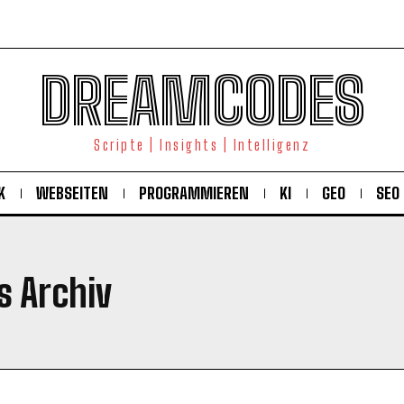
DREAMCODES
Scripte | Insights | Intelligenz
K
WEBSEITEN
PROGRAMMIEREN
KI
GEO
SEO
s Archiv
KOSTENLOS FREISCHALTEN
Ich habe die
Datenschutzerklärung
gelesen