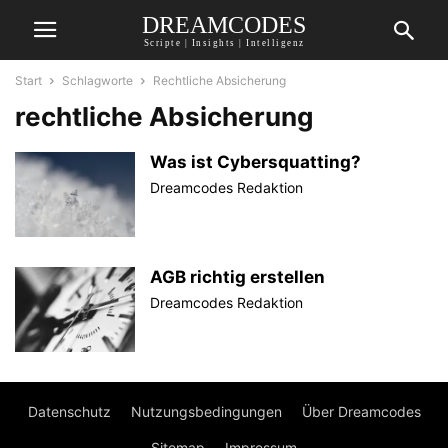
DREAMCODES
Scripte | Insights | Intelligenz
Start
Schlagworte
Rechtliche Absicherung
rechtliche Absicherung
Was ist Cybersquatting?
Dreamcodes Redaktion
AGB richtig erstellen
Dreamcodes Redaktion
Datenschutz
Nutzungsbedingungen
Über Dreamcodes
Sitemap
Impressum