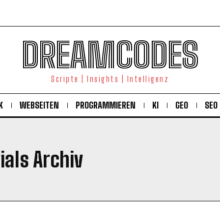
DREAMCODES
Scripte | Insights | Intelligenz
K
WEBSEITEN
PROGRAMMIEREN
KI
GEO
SEO
ials Archiv
KOSTENLOS FREISCHALTEN
Ich habe die
Datenschutzerklärung
gelesen