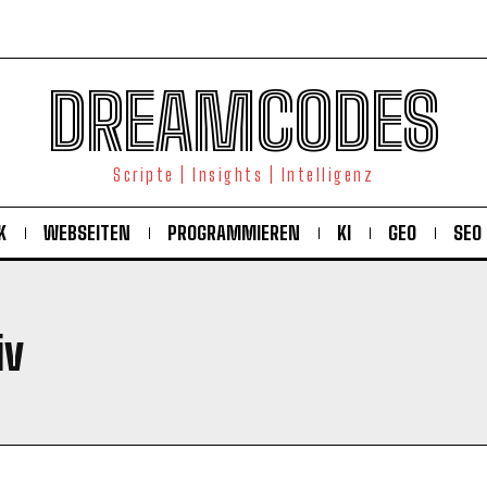
DREAMCODES
Scripte | Insights | Intelligenz
K
WEBSEITEN
PROGRAMMIEREN
KI
GEO
SEO
iv
KOSTENLOS FREISCHALTEN
Ich habe die
Datenschutzerklärung
gelesen