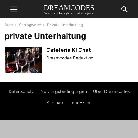
DREAMCODES
Scripte | Insights | Intelligenz
Start
Schlagworte
Private Unterhaltung
private Unterhaltung
Cafeteria KI Chat
Dreamcodes Redaktion
Datenschutz
Nutzungsbedingungen
Über Dreamcodes
Sitemap
Impressum