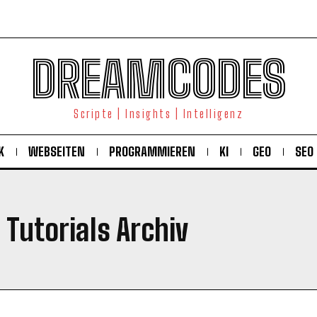
DREAMCODES
Scripte | Insights | Intelligenz
K
WEBSEITEN
PROGRAMMIEREN
KI
GEO
SEO
 Tutorials Archiv
KOSTENLOS FREISCHALTEN
Ich habe die
Datenschutzerklärung
gelesen