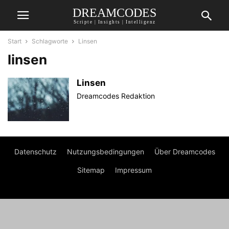
DREAMCODES
Scripte | Insights | Intelligenz
Start
Schlagworte
Linsen
linsen
Linsen
Dreamcodes Redaktion
Datenschutz
Nutzungsbedingungen
Über Dreamcodes
Sitemap
Impressum