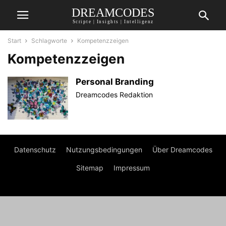
DREAMCODES
Scripte | Insights | Intelligenz
Start
Schlagworte
Kompetenzzeigen
Kompetenzzeigen
Personal Branding
Dreamcodes Redaktion
Datenschutz
Nutzungsbedingungen
Über Dreamcodes
Sitemap
Impressum