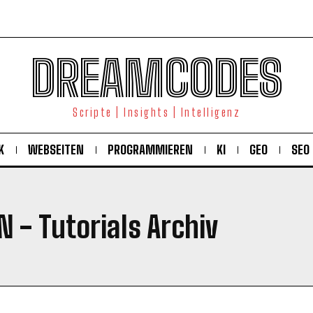
DREAMCODES
Scripte | Insights | Intelligenz
K
WEBSEITEN
PROGRAMMIEREN
KI
GEO
SEO
EN
- Tutorials Archiv
KOSTENLOS FREISCHALTEN
Ich habe die
Datenschutzerklärung
gelesen