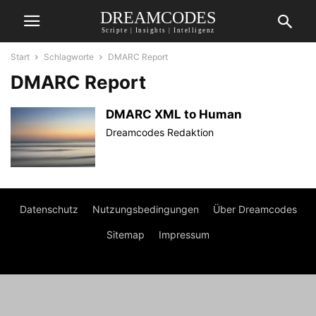
DREAMCODES
Scripte | Insights | Intelligenz
Start
Schlagworte
DMARC Report
DMARC Report
DMARC XML to Human
Dreamcodes Redaktion
Datenschutz
Nutzungsbedingungen
Über Dreamcodes
Sitemap
Impressum