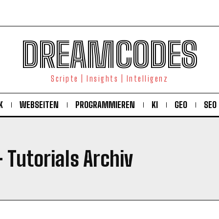
DREAMCODES
Scripte | Insights | Intelligenz
K
WEBSEITEN
PROGRAMMIEREN
KI
GEO
SEO
 Tutorials Archiv
KOSTENLOS FREISCHALTEN
Ich habe die
Datenschutzerklärung
gelesen