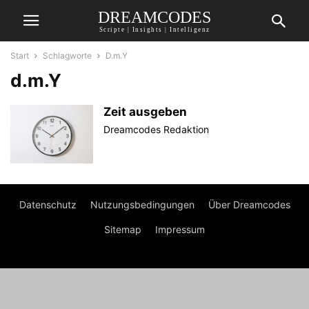
DREAMCODES
Scripte | Insights | Intelligenz
Start
Schlagworte
D.m.Y
d.m.Y
Zeit ausgeben
Dreamcodes Redaktion
Datenschutz
Nutzungsbedingungen
Über Dreamcodes
Sitemap
Impressum