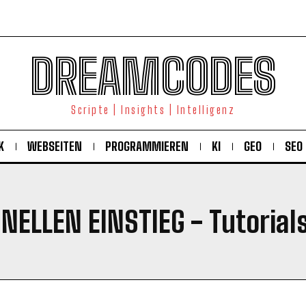
DREAMCODES
Scripte | Insights | Intelligenz
K
WEBSEITEN
PROGRAMMIEREN
KI
GEO
SEO
HNELLEN EINSTIEG
- Tutorial
KOSTENLOS FREISCHALTEN
Ich habe die
Datenschutzerklärung
gelesen