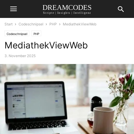
DREAMCODES
Scripte | Insights | Intelligenz
Start
Codeschnipsel
PHP
MediathekViewWeb
Codeschnipsel
PHP
MediathekViewWeb
3. November 2025